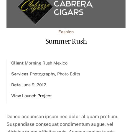
content
Fashion
Summer Rush
Client
Morning Rush Mexico
Services
Photography, Photo Edits
Date
June 9, 2012
View
Launch Project
Donec accumsan ipsum nec dolor aliquam pretium.
Suspendisse consequat condimentum augue, vel
ultricies quam efficitur quis. Aenean sapien turpis,