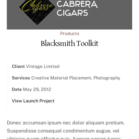
content
Products
Blacksmith Toolkit
Client
Vintage Limited
Services
Creative Material Placement, Photography
Date
May 29, 2012
View
Launch Project
Donec accumsan ipsum nec dolor aliquam pretium.
Suspendisse consequat condimentum augue, vel
ultricies quam efficitur quis. Aenean sapien turpis,